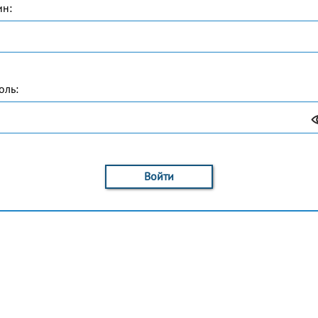
ин:
оль:
Войти